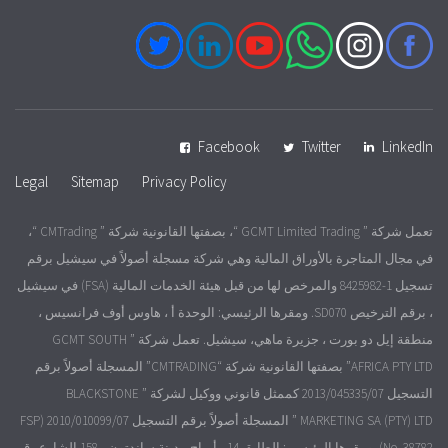
Facebook
Twitter
LinkedIn
Legal
Sitemap
Privacy Policy
تعمل شركة ” GCMT Limited Trading “، بصفتها القانونية شركة ” CMTrading “،
في مجال المتاجرة بالأوراق المالية وهي شركة مسجلة أصولاً في سيشيل برقم
تسجيل 1-8425982 والمرخص لها من قبل هيئة الخدمات المالية (FSA) في سيشيل
، برقم الترخيص SD070. ومقرها الرئيسي: الوحدة أ ، هاوس أوف فرانسيس ،
منطقة إيل دو بورت ، جزيرة ماهي، سيشيل. تعمل شركة ” GCMT SOUTH
AFRICA PTY LTD” بصفتها القانونية شركة “CMTRADING” المسجلة أصولاً برقم
التسجيل 2013/045335/07 كممثل قانوني ووكيل لشركة ” BLACKSTONE
MARKETING SA (PTY) LTD ” المسجلة أصولاً برقم التسجيل 2010/010099/07 (FSP
No. 38782). ومقرها الرئيسي: الطابق 14 ، أبراج مدينة ساندتون ، 158 الشارع رقم