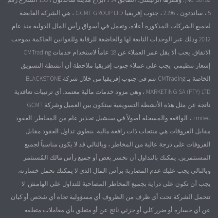
5 ، ساندتون ، 2196 ، جنوب إفريقيا GCMT GROUP LTD ، هي الشركة القابضة
لجميع الشركات المذكورة أعلاه، وتعمل في أسواق رأس المال الدولية منذ عام
2012 وذلك عبر الوحدات التابعة لها والخاضعة للرقابة وللقوانين الحاكمة بموجب
الاتفاق. يجب ألا يقل عمر العملاء عن 18 عاماً لاستخدام خدمات CMTrading
إشعار تنظيمي: يجب على عملاء جنوب إفريقيا ملاحظة أن أنشطة التسويق
الخاصة بـ CMTrading تتم في جنوب إفريقيا من خلال شركة BLACKSTONE
MARKETING SA (PTY) LTD ، وهي مزود خدمات مالية معتمد. أي ترتيبات تعاقدية
ناتجة عن مثل هذه الأنشطة التسويقية ستكون بين العميل وشركة GCMT
Limited، الواقعة والمسجلة أصولاً في سيشيل تحذير عام من المخاطر: العقود
مقابل الفروقات هي منتجات ذات رافعة مالية. ينطوي تداول العقود مقابل
الفروقات على درجة عالية من المخاطر ، وبالتالي قد لا يكون مناسباً لجميع
المستثمرين. يمكنك بالتداول أن تخسر بعض أو جميع رأس مالك المُستثمر
وبالتالي يجب عليك عدم المضاربة برأس المال الذي لا يمكنك تحمل خسارته.
يجب أن تكون على دراية بجميع المخاطر المصاحبة للتداول على الهامش. لا
تتحمل الشركة تحت أي ظرف من الظروف أي مسؤولية تجاه أي شخص أو كيان
عن أي خسارة أو ضرر كلي أو جزئي ناتج عن أو متعلق بأي معاملات متعلقة