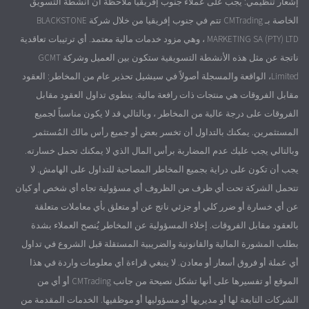
إشعار تنظيمي: يجب على عملاء جنوب إفريقيا ملاحظة أن أنشطة التسويق
الخاصة بـ CMTrading تتم في جنوب إفريقيا من خلال شركة BLACKSTONE
MARKETING SA (PTY) LTD ، وهي مزود خدمات مالية معتمد. أي ترتيبات تعاقدية
ناتجة عن مثل هذه الأنشطة التسويقية ستكون بين العميل وشركة GCMT
Limited، الواقعة والمسجلة أصولاً في سيشيل تحذير عام من المخاطر: العقود
مقابل الفروقات هي منتجات ذات رافعة مالية. ينطوي تداول العقود مقابل
الفروقات على درجة عالية من المخاطر ، وبالتالي قد لا يكون مناسباً لجميع
المستثمرين. يمكنك بالتداول أن تخسر بعض أو جميع رأس مالك المُستثمر
وبالتالي يجب عليك عدم المضاربة برأس المال الذي لا يمكنك تحمل خسارته.
يجب أن تكون على دراية بجميع المخاطر المصاحبة للتداول على الهامش. لا
تتحمل الشركة تحت أي ظرف من الظروف أي مسؤولية تجاه أي شخص أو كيان
عن أي خسارة أو ضرر كلي أو جزئي ناتج عن أو متعلق بأي معاملات متعلقة
بالعقود مقابل الفروقات. إخلاء المسؤولية عن المخاطر يُنصح العملاء بشدة
بطلب المشورة المالية والقانونية والضريبية المستقلة قبل الشروع في تداول
أي عملة أو فروق أسعار أو معادن. لا ينبغي قراءة أي معلومات واردة في هذا
الموقع أو تفسيرها على أنها تشكل نصيحة من جانب CMTrading أو أي من
الشركات التابعة لها أو مديريها أو مسؤوليها أو موظفيها. الخدمات المقدمة من