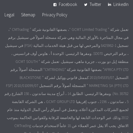
Facebook
Twitter
LinkedIn
Legal
Sitemap
Privacy Policy
تعمل شركة ” GCMT Limited Trading “، بصفتها القانونية شركة ” CMTrading “،
في مجال المتاجرة بالأوراق المالية وهي شركة مسجلة أصولاً في سيشيل برقم
تسجيل 1-8425982 والمرخص لها من قبل هيئة الخدمات المالية (FSA) في سيشيل
، برقم الترخيص SD070. ومقرها الرئيسي: الوحدة أ ، هاوس أوف فرانسيس ،
منطقة إيل دو بورت ، جزيرة ماهي، سيشيل. تعمل شركة ” GCMT SOUTH
AFRICA PTY LTD” بصفتها القانونية شركة “CMTRADING” المسجلة أصولاً برقم
التسجيل 2013/045335/07 كممثل قانوني ووكيل لشركة ” BLACKSTONE
MARKETING SA (PTY) LTD ” المسجلة أصولاً برقم التسجيل 2010/010099/07 (FSP
No. 38782). ومقرها الرئيسي: الطابق 14 ، أبراج مدينة ساندتون ، 158 الشارع رقم
5 ، ساندتون ، 2196 ، جنوب إفريقيا GCMT GROUP LTD ، هي الشركة القابضة
لجميع الشركات المذكورة أعلاه، وتعمل في أسواق رأس المال الدولية منذ عام
2012 وذلك عبر الوحدات التابعة لها والخاضعة للرقابة وللقوانين الحاكمة بموجب
الاتفاق. يجب ألا يقل عمر العملاء عن 18 عاماً لاستخدام خدمات CMTrading