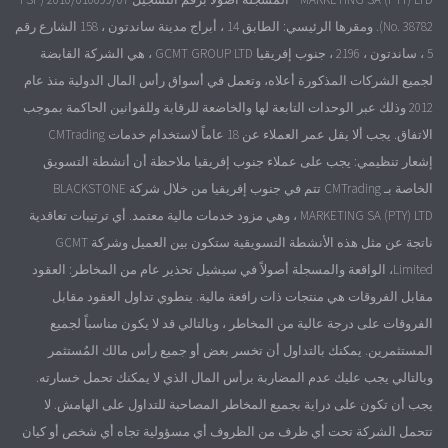
No. 38782). ومقرها الرئيسي: الطابق 14 ، أبراج مدينة ساندتون ، 158 الشارع رقم
5 ، ساندتون ، 2196 ، جنوب إفريقيا GCMT GROUP LTD ، هي الشركة القابضة
لجميع الشركات المذكورة أعلاه، وتعمل في أسواق رأس المال الدولية منذ عام
2012 وذلك عبر الوحدات التابعة لها والخاضعة للرقابة وللقوانين الحاكمة بموجب
الاتفاق. يجب ألا يقل عمر العملاء عن 18 عاماً لاستخدام خدمات CMTrading
إشعار تنظيمي: يجب على عملاء جنوب إفريقيا ملاحظة أن أنشطة التسويق
الخاصة بـ CMTrading تتم في جنوب إفريقيا من خلال شركة BLACKSTONE
MARKETING SA (PTY) LTD ، وهي مزود خدمات مالية معتمد. أي ترتيبات تعاقدية
ناتجة عن مثل هذه الأنشطة التسويقية ستكون بين العميل وشركة GCMT
Limited، الواقعة والمسجلة أصولاً في سيشيل تحذير عام من المخاطر: العقود
مقابل الفروقات هي منتجات ذات رافعة مالية. ينطوي تداول العقود مقابل
الفروقات على درجة عالية من المخاطر ، وبالتالي قد لا يكون مناسباً لجميع
المستثمرين. يمكنك بالتداول أن تخسر بعض أو جميع رأس مالك المُستثمر
وبالتالي يجب عليك عدم المضاربة برأس المال الذي لا يمكنك تحمل خسارته.
يجب أن تكون على دراية بجميع المخاطر المصاحبة للتداول على الهامش. لا
تتحمل الشركة تحت أي ظرف من الظروف أي مسؤولية تجاه أي شخص أو كيان