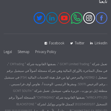
تابعنا
Facebook
Twitter
LinkedIn
Legal
Sitemap
Privacy Policy
تعمل شركة ” GCMT Limited Trading “، بصفتها القانونية شركة ” CMTrading “،
في مجال المتاجرة بالأوراق المالية وهي شركة مسجلة أصولاً في سيشيل برقم
تسجيل 1-8425982 والمرخص لها من قبل هيئة الخدمات المالية (FSA) في سيشيل
، برقم الترخيص SD070. ومقرها الرئيسي: الوحدة أ ، هاوس أوف فرانسيس ،
منطقة إيل دو بورت ، جزيرة ماهي، سيشيل. تعمل شركة ” GCMT SOUTH
AFRICA PTY LTD” بصفتها القانونية شركة “CMTRADING” المسجلة أصولاً برقم
التسجيل 2013/045335/07 كممثل قانوني ووكيل لشركة ” BLACKSTONE
MARKETING SA (PTY) LTD ” المسجلة أصولاً برقم التسجيل 2010/010099/07 (FSP