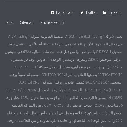
Facebook
Twitter
LinkedIn
Legal
Sitemap
Privacy Policy
تعمل شركة ” GCMT Limited Trading “، بصفتها القانونية شركة ” CMTrading “،
في مجال المتاجرة بالأوراق المالية وهي شركة مسجلة أصولاً في سيشيل برقم
تسجيل 1-8425982 والمرخص لها من قبل هيئة الخدمات المالية (FSA) في سيشيل
، برقم الترخيص SD070. ومقرها الرئيسي: الوحدة أ ، هاوس أوف فرانسيس ،
منطقة إيل دو بورت ، جزيرة ماهي، سيشيل. تعمل شركة ” GCMT SOUTH
AFRICA PTY LTD” بصفتها القانونية شركة “CMTRADING” المسجلة أصولاً برقم
التسجيل 2013/045335/07 كممثل قانوني ووكيل لشركة ” BLACKSTONE
MARKETING SA (PTY) LTD ” المسجلة أصولاً برقم التسجيل 2010/010099/07 (FSP
No. 38782). ومقرها الرئيسي: الطابق 14 ، أبراج مدينة ساندتون ، 158 الشارع رقم
5 ، ساندتون ، 2196 ، جنوب إفريقيا GCMT GROUP LTD ، هي الشركة القابضة
لجميع الشركات المذكورة أعلاه، وتعمل في أسواق رأس المال الدولية منذ عام
2012 وذلك عبر الوحدات التابعة لها والخاضعة للرقابة وللقوانين الحاكمة بموجب