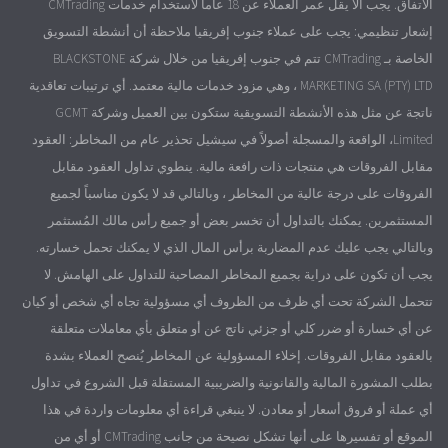
الاتفاق. يجب ألا يقل عمر العملاء عن 18 عاماً لاستخدام خدمات CMTrading
إشعار تنظيمي: يجب على عملاء جنوب إفريقيا ملاحظة أن أنشطة التسويق
الخاصة بـ CMTrading تتم في جنوب إفريقيا من خلال شركة BLACKSTONE
MARKETING SA (PTY) LTD ، وهي مزود خدمات مالية معتمد. أي ترتيبات تعاقدية
ناتجة عن مثل هذه الأنشطة التسويقية ستكون بين العميل وشركة GCMT
Limited، الواقعة والمسجلة أصولاً في سيشيل تحذير عام من المخاطر: العقود
مقابل الفروقات هي منتجات ذات رافعة مالية. ينطوي تداول العقود مقابل
الفروقات على درجة عالية من المخاطر ، وبالتالي قد لا يكون مناسباً لجميع
المستثمرين. يمكنك بالتداول أن تخسر بعض أو جميع رأس مالك المُستثمر
وبالتالي يجب عليك عدم المضاربة برأس المال الذي لا يمكنك تحمل خسارته.
يجب أن تكون على دراية بجميع المخاطر المصاحبة للتداول على الهامش. لا
تتحمل الشركة تحت أي ظرف من الظروف أي مسؤولية تجاه أي شخص أو كيان
عن أي خسارة أو ضرر كلي أو جزئي ناتج عن أو متعلق بأي معاملات متعلقة
بالعقود مقابل الفروقات. إخلاء المسؤولية عن المخاطر يُنصح العملاء بشدة
بطلب المشورة المالية والقانونية والضريبية المستقلة قبل الشروع في تداول
أي عملة أو فروق أسعار أو معادن. لا ينبغي قراءة أي معلومات واردة في هذا
الموقع أو تفسيرها على أنها تشكل نصيحة من جانب CMTrading أو أي من